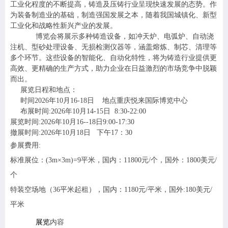
工业化程度的不断提高，铸造及压铸行业呈现快速发展的态势。作
为装备制造业的基础，制造强国发展之本，随着我国城镇化、新型
工业化和战略性新兴产业的发展。
博览会将展示多种铸造设备，如冲天炉、电弧炉、自动浇
注机、型砂处理设备、无损检测仪器等，涵盖熔炼、制芯、清理等
多个环节。这些设备的智能化、自动化特性，将为铸造行业提供更
高效、更精确的生产方式，助力企业在日益激烈的市场竞争中脱颖
而出。
展览日程和地点：
时间
2026
年
10
月
16-18
日
地点重庆悦来国际博览中心
布展时间:2026年10月14-15日 8:30-22:00
展览时间:2026年10月16--18日9:00-17:30
撤展时间:2026年10月18日 下午17：30
参展费用
:
标准展位：
(3m
×3m)=9平米，
国内：
11800
元
/
个，国外：
1800
美元
/
个
特装空场地（
36
平米起租），国内：
1180
元
/
平米，国外
:180
美元
/
平米
展览
内容