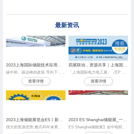
最新资讯
2023上海国际储能技术应用展（ES Shangh ai储能展）
四展联动，资源共享｜上海国际储能展2023ES
碳中和、碳达峰的政策 导向下，储能不再只是一 道“选择题”，而 在各地利好政策的不断推动下，储能行业 也迎来了狂飙 式 的增长。在此背景下，中国电力 企业联合会充分 发挥桥梁纽带和 导向作用，与其已主办的三 十余年的国 内大型权威电力展——【EP上海国际 电力展】同期增设全 新“上海国际储能技 术应用展览会”，立足在“ 发电侧”、“电网侧”的 大储资源优势，围绕“ 新型储能”、“分布 式微电网”、“光储充”等 热门话题，与诸位一起打开新 型电力系统 下的储能发展新空间。
「上海国际电力电工展」（EP 电力展）深耕细作三十年，累积丰富的发电侧电网侧资源，为配合市场高速发展及借助平台优势引领电力产业的升级和转型，由中国电力企业联合会和国家电网携手合作，香港雅式展览服务有限公司承办的「上海国际储能技术应用展览会」（以下简称ES储能展）即将在 2023年11月15日至17日于上海新国际博览中心 盛大开幕，汇聚产业发展的全要素，搭建平台助力拓展产业间的合作领域、推动新型储能技术，为“双碳”目标方面迈出坚实步伐。
查看详情
查看详情
2023上海储能展览会ES丨新能源锂电池展览会
2023 ES Shanghai储能展_一站触达大储中储用户
强大的资源优势:雅式45年来累计了庞大的工业用户资源，每年举办20多个行业展览会，行业涉及电力电工、数据中心、云计算、通信、智能建筑、汽车塑料、印刷、包装及纺织等。雅式展览每年服务国内外参展企业超过11,000家及来自150个国家/地区的640,000专业观众。
ES Shanghai储能展】由中电联及国家电网主办，承办单位雅式集团拥有强大的资源优势，45年来累计了庞大的工业用户资源，每年举办20多个行业展览会，包括【CHINAPLAS国际橡塑展】【EP电力展】等，行业涉及电力电工、数据中心、云计算、通信、智能建筑、汽车塑料、印刷、包装及纺织等，拥有大量不同行业数据库的优势协助客户业务拓展。