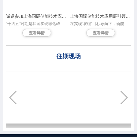
诚邀参加上海国际储能技术应用展览会 共创储能新时代
上海国际储能技术应用展引领电力行业转型、实现创新驱动发展
“十四五”时期是我国实现碳达峰目标的关键期和窗口期，也是新型储能发展的重要战略机遇期。为助力新型储能的发展与应用，由中国电力企业联合会及国家电网联手打造、雅式展览承办的「上海国际储能技术应用展览会（以下简称ES Shanghai储能展）」将于2023年11月15至17日于上海新国际博览中心隆重举办。
在实现“双碳”目标导向下，新能源在整个能源体系中的比重快速增加，储能作为这场能源革命的关键支撑技术，将迎来爆发式增长。「上海国际电力电工展」(EP 电力展)深耕细作三十年，累积丰富的发电侧电网侧资源，为配合市场高速发展及借助平台优势引领电力产业的升级和转型，由中国电力企业联合会和国家电网携手合作，香港雅式展览服务有限公司承办的「上海国际储能技术应用展览会」(以下簡稱ES储能展)即将在2023年11月15日至17日于上海新国际博览中心盛大开幕，汇聚产业发展的全要素，搭建平台助力拓展产业间的合作领域、推动新型储能技术，为“双碳”目标方面迈出坚实步伐。
查看详情
查看详情
往期现场