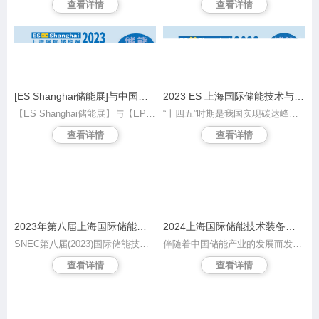
查看详情
查看详情
[ES Shanghai储能展]与中国电池工业协会储能分会达成战略合作
2023 ES 上海国际储能技术与应用展览会
【ES Shanghai储能展】与【EP 国际电力电工展】、 【CDCE 国际数据中心展】、【IBG智能建筑暨节能技术展】同期举办,四展联动,资源共享,即将于 2023年11月15日至17日于上海新国际博览中心(N1-N5)隆重举行,面积扩大至60,000平方米,汇聚1,300家中外知名展商品牌,为观众呈现一场不容错过的视听盛宴。届时,中国电池工业协会储能分会同期将举办论坛“新型储能(上海)绿色生态发展论坛”,同时携会员单位现场隆重亮相。
“十四五”时期是我国实现碳达峰目标的关键期和窗口期，也是新型储能发展的重要战略机遇期。为助力新型储能的发展与应用，由中国电力企业联合会及国家电网联手打造、雅式展览承办的 上海国际储能技术应用展览会（以下简称ES Shanghai储能展） 将于2023年11月15至17日于上海新国际博览中心隆重举办。
查看详情
查看详情
2023年第八届上海国际储能技术及应用展览会暨论坛大会-将于11月1-3盛大开幕！
2024上海国际储能技术装备及应用博览会
SNEC第八届(2023)国际储能技术和装备及应用(上海)大会暨展览会同期举办SNEC第八届(2023)国际储能论坛研讨会议,据国家能源局发布，截至2022年底，全国已投运新型储能项目装机规模达8.7GW，平均储能时长约2.1小时，比2021年底增长110%以上。储能领跑者联盟统计，2022年全球电力储能（新型）装机量为21.33GW/43.94GWh，中国电力储能（新型）装机量为7.16GW/15.94GWh。 SNEC第八届上海储能两会，目前报名的参展企业中，
伴随着中国储能产业的发展而发展，致力于搭建务实高效的全球储能合作网络，帮助储能行业对接市场与资本，推动储能商业化的市场和产业机制的建立，促进储能产业健康发展。ESTF2024上海国际储能技术及应用博览会作为我国储能产业发展重要的交流合作平台，在推动和宣传先进储能产品、科研成果转化与技术交流、政策与市场体系搭建、推动我国储能产业化、市场化、国际化等方面发挥着积极的促进作用。
查看详情
查看详情