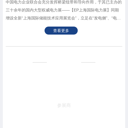
中国电力企业联合会充分发挥桥梁纽带和导向作用，于其已主办的
三十余年的国内大型权威电力展——【EP上海国际电力展】同期
增设全新“上海国际储能技术应用展览会”，立足在“发电侧”、“电网
侧”的大储资源优势，围绕“新型储能”、“分布式微电网”、“光储
查看更多
充”等热门话题，与诸位一起打开新型电力系统下的储能发展新空
间。
预计规模
200+
参展商