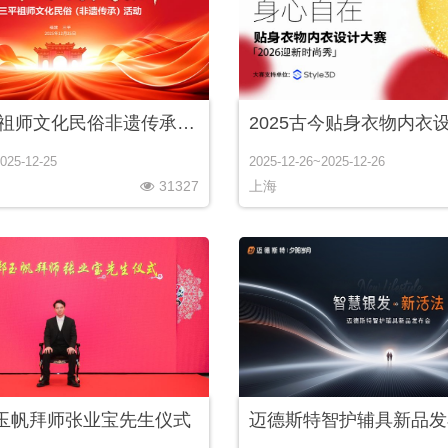
2025三平祖师文化民俗非遗传承活动隆重启幕
2025古今贴身衣物内衣
025-12-25
2025-12-26~2025-12-26
31327
上海
玉帆拜师张业宝先生仪式
迈德斯特智护辅具新品发