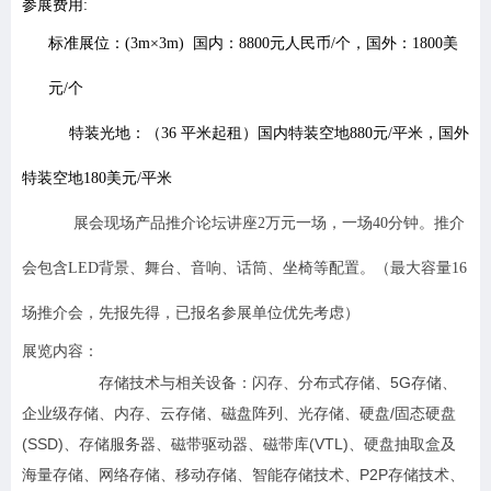
参展费用:
标准展位：(3m×3m)
国内：8800元人民币/个，国外：1800美
元/个
特装光地：（36 平米起租）国内特装
空地880元/平米，国外
特装空地180美元/平米
展会现场产品推介论坛讲座
2
万元一场，一场
40
分钟。推介
会包含
LED
背景、舞台、音响、话筒、坐椅等配置。（最大容量
16
场推介会，先报先得，已报名参展单位优先考虑）
展览内容：
存储技术与相关设备：闪存、分布式存储、5G存储、
企业级存储、内存、云存储、磁盘阵列、光存储、硬盘/固态硬盘
(SSD)、存储服务器、磁带驱动器、磁带库(VTL)、硬盘抽取盒及
海量存储、网络存储、移动存储、智能存储技术、P2P存储技术、