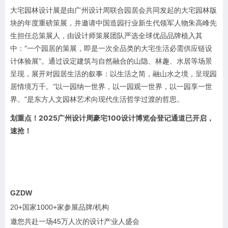
大宅园林设计展是由广州设计周联合园居会共同发起的大宅园林版
块的年度重磅策展，并邀请中国造园行业新生代领军人物朱高峰先
生担任总策展人，由设计师策展团队严选全球优品品牌植入其
中：“一个园居的策展，即是一次全品类的大宅生活必需供应链设
计体验展”。通过设定建筑与自然融合的山隐、林趣、水居等场景
呈现，展开对园居生活的叙事：以生活之简，融山水之境，呈现园
居情境万千。“以一园纳一世界，以一园观一世界，以一园享一世
界。”是东方人文园林艺术向现代生活哲学过渡的哲思。
划重点！2025广州设计周
豪宅100设计博览会
登记通道已开启，
速抢！
GZDW
20+国家1000+家参展品牌/机构
邀您共赴一场45万人次的设计产业人盛会