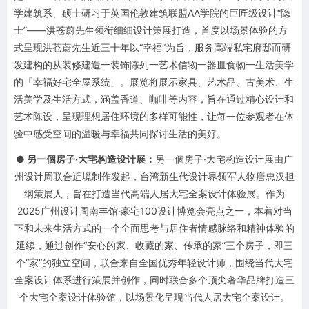
学建筑系、硕士研习于英国伦敦建筑联盟AA学院的巨匠级设计“隐
士”——洪苍蔚先生领衔细细设计策展打造，首度以场景体验的方
式呈现洪苍蔚先生近三十年以“幸福”为旨，服务高端私宅府邸而研
发建构的从装修建造一装饰陈列一艺术信物一器皿食物一生活美学
的「幸福好宅全屋系统」。展览将展示家具、艺术品、古美术、生
活美学及生活方式，涵盖香道、咖啡等内容，旨在通过精心设计和
艺术陈设，呈现理想居住环境的多样可能性，让每一位参观者在体
验中感受空间的温暖与幸福共同探讨生活的美好。
●
另一個房子·大宅构造设计展：
另一個房子·大宅构造设计展由广
州设计周联合近境制作发起，台湾新生代设计界领军人物唐忠汉担
纲策展人，旨在打造当代高端人居大宅全案设计体验展。作为
2025广州设计周南丰馆·豪宅100设计博览会亮点之一，本着对当
下和未来生活方式的一个全面思考与居住者情感脉络和精神体验的
延续，通过创作“安心的家、收藏的家、传承的家”三个房子，即三
个“家”的独立空间，联合来自全国优秀年轻设计师，围绕当代大宅
全案设计体系进行策展并创作，同时联合多个顶尖奢华品牌打造三
个大宅全案设计体验馆，以场景化呈现当代人居大宅全案设计。