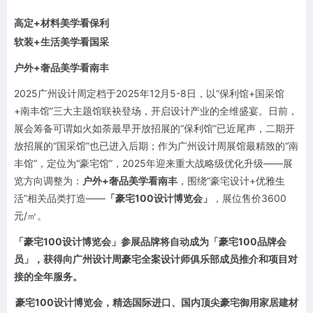
高定+材料
美学看保利
软装+生活
美学看国采
户外+奢品
美学看南丰
2025广州设计周定档于2025年12月5-8日，以“保利馆+国采馆
+南丰馆”三大主题馆联袂登场，开启设计产业的全维盛宴。
日前，
展会筹备可谓如火如荼
最早开放招展的“保利馆”已近尾声，二期开
放招展的“国采馆”也已进入后期；作为广州设计周展馆最精致的“南
丰馆”，定位为“豪宅馆”，2025年迎来重大战略级优化升级——展
览方向调整为：
户外+奢品美学看南丰
，围绕“豪宅设计+优雅生
活”相关品类打造——
「豪宅100设计博览会」
，展位售价3600
元/㎡。
「豪宅100设计博览会」参展品牌将自动成为「豪宅100品牌会
员」，获得向广州设计周豪宅全案设计师俱乐部成员推介和项目对
接的全年服务。
豪宅100设计博览会
，精选国际进口、国内顶尖豪宅御用家居建材