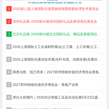
1
2026第八届上海国际垃圾焚烧发电暨固废处理技术展览会
2
深圳礼品展-2026第34届深圳国际礼品及家居用品展览会
3
北京礼品展-2026第54届北京国际礼品、赠品及家庭用品展览会
4
2026上海国际土工合成材料展会|土工膜、土工布展|土工合成材料仪器、设备展览会
5
2026上海国际光通信技术展|光纤光缆、光模块展|光通信设备展览会
6
闻香治愈，悦己而来｜2027郑州情绪价值经济博览会香氛产业馆
7
2027郑州情绪价值经济博览会・香氛产业馆
8
席位火热预约｜2026武汉智能工业及自动化展9月22日盛大开幕