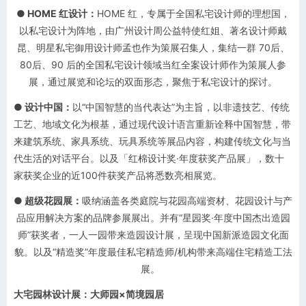
●
HOME 红设计：
HOME 红，专属于全国私宅设计师的理想国，
以私宅设计为阵地，由广州设计周公益特使红姐、著名设计师戴
昆、明星私宅御用设计师孟也作为策展召集人，集结一群 70后、
80后、90 后的全国私宅设计领域当红全案设计师作为策展人参
展，通过展览和论坛的双面形态，聚焦于私宅设计的探讨。
●
设计中国：
以“中国智慧的当代表达”为主旨，以非遗技艺、传统
工艺、地域文化为根基，通过现代设计语言重新诠释中国智慧，带
来建筑系统、家具系统、玩具系统等展品内容，构建传统文化与当
代生活的对话平台。以及「红棉设计奖·年度获奖产品展」，数十
家获奖企业的近100件获奖产品将悉数亮相展览。
●
超级花园展：
吸纳涵盖各类庭院与花园高端资材、花园设计与产
品应用解决方案的品牌参展展出。并有“星园奖·年度中国杰出造园
师”获奖者，一人一园带来造园设计展，呈现中国新派造园文化面
貌。以及“精造奖”年度最佳私宅精造师/机构带来高端住宅精造工法
展。
大宅园林设计展：大师园×简境园居