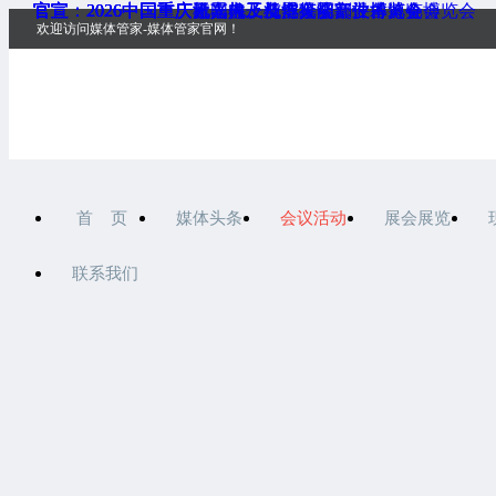
官宣：2026中国重庆紧固件工业博览会
官宣：2026中国重庆激光加工与焊接切割设备博览会
官宣：2026中国重庆汽车电子及汽车零部件博览会
官宣：2026中国重庆机器人及机器人配套技术装备博览会
官宣：2026中国重庆无人机及低空经济产业博览会
欢迎访问
媒体管家-媒体管家官网
！
首 页
媒体头条
会议活动
展会展览
联系我们