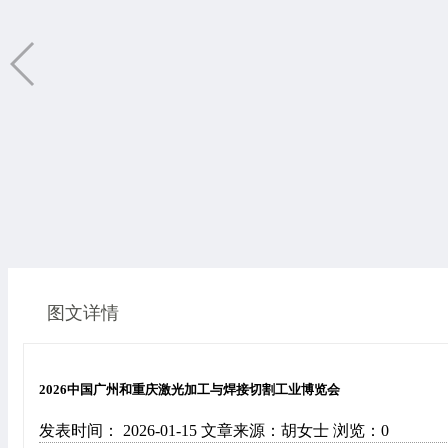
图文详情
2026中国广州和重庆激光加工与焊接切割工业博览会
发表时间： 2026-01-15
文章来源：胡女士
浏览：
0