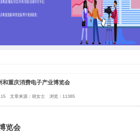
广州和重庆消费电子产业博览会
15
文章来源：胡女士
浏览：
11385
博览会