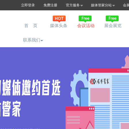
立即登录
免费注册
官方服务
媒体管家分站
会
首 页
媒体头条
会议活动
展会展览
联系我们