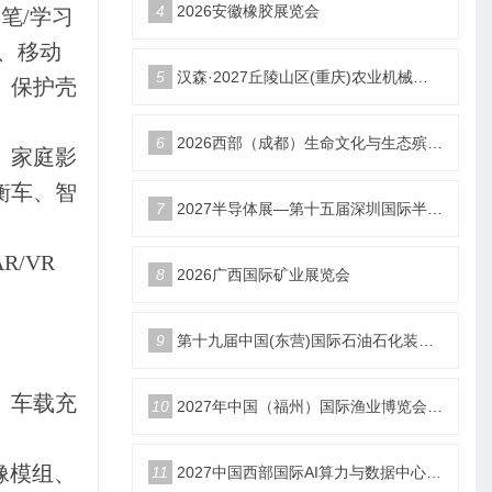
4
2026安徽橡胶展览会
笔/学习
、移动
5
汉森·2027丘陵山区(重庆)农业机械展览会
、保护壳
6
2026西部（成都）生命文化与生态殡葬产业展览会
、家庭影
衡车、智
7
2027半导体展—第十五届深圳国际半导体产业展览会
/VR
8
2026广西国际矿业展览会
9
第十九届中国(东营)国际石油石化装备与技术展览会
、车载充
10
2027年中国（福州）国际渔业博览会|福州渔博会
成像模组、
11
2027中国西部国际AI算力与数据中心液冷产业展览会