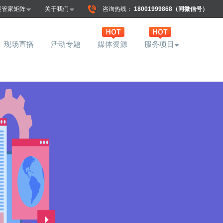
展管家矩阵
关于我们
咨询热线：
18001999868（同微信号）
现场直播
活动专题
媒体资源
服务项目