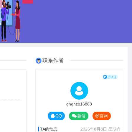
联系作者
ghghzb16888
QQ
微信
官网
TA的动态
2026年8月8日 星期六