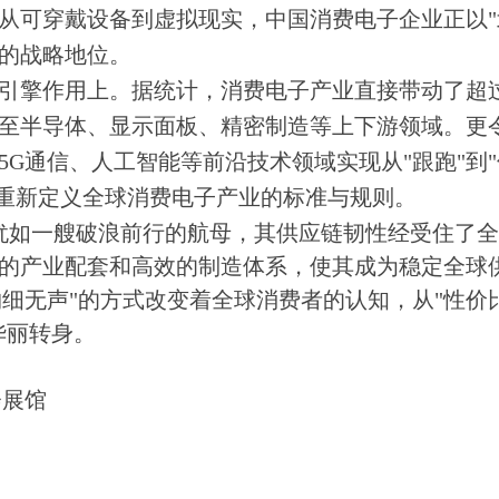
从可穿戴设备到虚拟现实，中国消费电子企业正以"
的战略地位。
擎作用上。据统计，消费电子产业直接带动了超过2
至半导体、显示面板、精密制造等上下游领域。更
G通信、人工智能等前沿技术领域实现从"跟跑"到"
在重新定义全球消费电子产业的标准与规则。
犹如一艘破浪前行的航母，其供应链韧性经受住了全
的产业配套和高效的制造体系，使其成为稳定全球
物细无声"的方式改变着全球消费者的认知，从"性价比
华丽转身。
会展馆