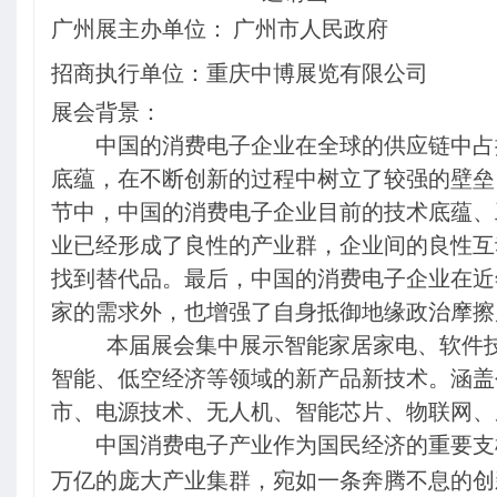
广州展主办单位：
广州市人民政府
招商执行单位：重庆中博展览有限公司
展会背景：
中国的消费电子企业在全球的供应链中占
底蕴，在不断创新的过程中树立了较强的壁垒
节中，中国的消费电子企业目前的技术底蕴、
业已经形成了良性的产业群，企业间的良性互
找到替代品。最后，中国的消费电子企业在近
家的需求外，也增强了自身抵御地缘政治摩擦
本届展会集中展示智能家居家电、软件
智能、低空经济等领域的新产品新技术。涵盖
市、电源技术、无人机、智能芯片、物联网、
中国消费电子产业作为国民经济的重要支
万亿的庞大产业集群，宛如一条奔腾不息的创