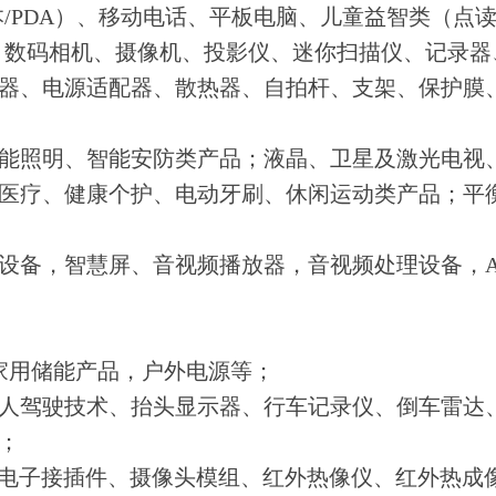
/PDA）、移动电话、平板电脑、儿童益智类（点读
、数码相机、摄像机、投影仪、迷你扫描仪、记录器
器、电源适配器、散热器、自拍杆、支架、保护膜
能照明、智能安防类产品；液晶、卫星及激光电视
医疗、健康个护、电动牙刷、休闲运动类产品；平
设备，智慧屏、音视频播放器，音视频处理设备，AR
家用储能产品，户外电源等；
人驾驶技术、抬头显示器、行车记录仪、倒车雷达
；
C及各类电子接插件、摄像头模组、红外热像仪、红外热