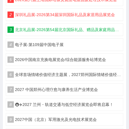
2
深圳礼品展-2026第34届深圳国际礼品及家居用品展览会
3
北京礼品展-2026第54届北京国际礼品、赠品及家庭用品展览会
4
电子展-第109届中国电子展
5
2026中国南京充换电展览会/综合能源服务站博览会
6
全球首场情绪价值经济主题展，2027郑州国际情绪价值经济博览会
7
2027 中国郑州心理疗愈与康养生活产业博览会
8
🚇✈️2027 兰州・轨道交通与低空经济展览会即将启幕！
9
2027中国（北京）军用激光及光电技术展览会