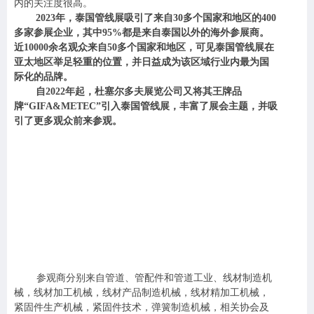
内的关注度很高。
20
23
年，泰国管线展吸引了来自
30多个国家和地区的400
多家参展企业，其中95%都是来自泰国以外的海外参展商。
近10000余名观众来自50多个国家和地区，可见泰国管线展在
亚太地区举足轻重的位置，并日益成为该区域行业内最为国
际化的品牌。
自
2022年起，杜塞尔多夫展览公司又将其王牌品
牌“GIFA&METEC”引入泰国管线展，丰富了展会主题，并吸
引了更多观众前来参观。
参观商
分别来自管
道、管配件
和管道工业
、
线材制造机
械
，
线材加工机械
，
线材产品制造机械
，
线材精加工机械
，
紧固件生产机械
，
紧固件技术
，
弹簧制造机械
，
相关协会及