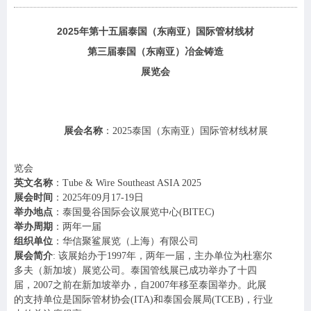
2025
年
第十五届
泰国（东南亚）国际管材线材
第
三届泰国（东南亚）冶金铸造
展览会
展会名称
：
2025
泰国（东南亚）国际管材线材展
览会
英文名称
：
Tube & Wire Southeast ASIA
2025
展会时间
：
2025
年
09月
17-19
日
举办地点
：泰国曼谷国际会议展览中心
(BITEC)
举办周期
：两年一届
组织单位
：华信聚鲨展览（上海）有限公司
展会简介
:
该展始办于
1997年，两年一届，主办单位为杜塞尔
多夫
（新加坡）
展览公司。
泰国管线展
已成功举办了
十四
届，
2007之前在新加坡举办，
自
2007年移至泰国举办。此展
的支持单位是国际管材协会(ITA)和泰国会展局(TCEB)，行业