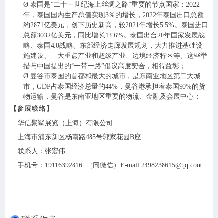
Ø
泰国是
“二十一世纪海上丝绸之路”重要的节点国家；
2022
年，泰国国内生产总值实现3％的增长，2022年泰国出口总额
约2871亿美元，创下历史新高，较2021年增长5.5%。泰国进口
总额
3
032
亿美元，
同比增长
13.6%
。
泰国出台
20年国家发展战
略、泰国4.0战略、东部经济走廊发展规划，大力推进基础设
施建设、十大重点产业和超级产业、边境经济特区等。这些举
措与中国提出的“一带一路”倡议高度契合，相得益彰
；
Ø
曼谷市泰国的首都和最大的城市，是东南亚地区第二大城
市，
GDP占泰国经济总量的44%，曼谷港承担着泰国90%的货
物运输，曼谷
是
东南亚地区重要的物流、金融及会展中心；
【
参展联络
】
华信聚鲨展览（上海）有限公司
上海市浦东新区杨南路
485号郭家花园B座
联系人：张宏伟
手机号：
19116392816 （同微信）E-mail:2498238615@qq.com