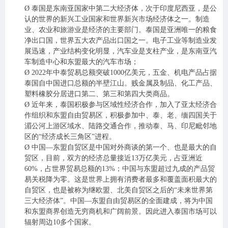
Ø
泰国是东南亚国家中第二大经济体，次于印度尼西亚，是公
认的
世界的
新兴工业
国家
和世界
新兴市场
经济体之一。
制造
业
、
农业
和
旅游业
是经济的主要部门。泰国是
亚洲
唯一的粮食
净出口国，世界五大农产品出口国之一。
电子工业
等制造业发
展迅速，产业结构变化明显，汽车业是
支柱产业
，是
东南亚
汽
车制造中心和
东盟
最大的汽车市场
；
Ø
2022
年中泰贸易总额突破
1
000
亿美元，五金、机电产品占据
泰国自中国进口总额的半壁江山。贱金属及制品、化工产品、
塑料橡胶分居进口第二、第三和第四大类商品。
Ø
近年来，泰国积极参与区域性经济合作，加入了亚太经济合
作组织和东盟自由贸易区，积极参加中、泰、老、缅四国关于
湄公河上游区域水、陆路交通合作，推动泰、马、印尼毗邻地
区的
“经济成长三角区”进程。
Ø
中国
—东盟自贸区是中国对外商谈的第一个、也是最大的自
贸区，目前，双方的经济总量接近13万亿美元，占亚洲近
60%，占世界贸易总额的13%；
中国与东盟超过九成的产品贸
易关税降为零。这是世界上拥有消费者最多和覆盖面积最大的
自贸区，也是被称为继欧盟、北美自贸区之后的
“未来世界第
三大经济体”。中国—东盟自由贸易区的
全面
建成，将为中国
和东盟商界创造无穷商机和广阔前景。
因此进入泰国市场可以
辐射周边
10多个国家。