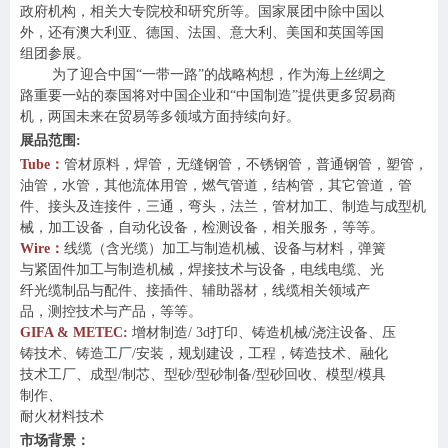
政府机构，相关大专院校和研究所等。
国家展团中除
中国以
外，还有
澳大利亚、
德国、法国、意大利、美国和
英国
等国
组团参展。
为了迎合中国
“一带一路”的战略构想，作为海上丝绸之
路重要一站的泰国将对中国企业和“中国制造”提供更多贸易商
机
，
两国未来在
贸易等多领域
方面
持续向好
。
展品范围
:
Tube：
管材原料
，焊管，无缝钢管，
不锈钢管
，普通钢管，塑管，
油管
，水管，其他
流体用管
，燃气管道，
结构管
，
其它管道
，
管
件
、接头
及连接件
，三通，弯头，法兰，
管
材加工、制造与
成型
机
械，
加工设备
，
自动化设备
，
检测设备，相关服务
，
等
等。
Wire：
线缆（含光缆）加工与制造机械、设备与材料，弹簧
与紧固件加工与制造机械，焊接技术与设备，电线电缆、光
纤光缆制品与配件、接插件、辅助器材，线缆相关领域产
品，测控技术与产品，等等。
GIFA & METEC:
增材制造
/ 3d打印
、
铸造机械
/浇注设备
、
压
铸技术
、
铸造工厂
/安装，规划建设，工程
，
铸造技术
、
融化
技术工厂、
成型
/制芯
、
型砂
/型砂制备/型砂回收
、
模型
/模具
制作
、
耐火材料技术
市场背景：