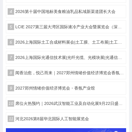
4
2026第十届中国地标美食粮油乳品私域新渠道团长大会
5
LCIE 2027第三届大湾区国际液冷产业大会暨展览会（深圳）
6
2026上海国际土工合成材料展会|土工膜、土工布展|土工合成材料仪器、设备展览会
7
2026上海国际光通信技术展|光纤光缆、光模块展|光通信设备展览会
8
闻香治愈，悦己而来｜2027郑州情绪价值经济博览会香氛产业馆
9
2027郑州情绪价值经济博览会・香氛产业馆
10
席位火热预约｜2026武汉智能工业及自动化展9月22日盛大开幕
11
河北2026第8届华北国际人工智能展览会