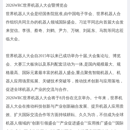
2026
W
RC
世界机器人
大会暨
博览会
世界机器人大会是经国务院批准
,由中国电子学会
、世界机器人合
作组织共同主
办的机器人领域国际盛会。习近平同志向首届大会发
来贺信
。李强、
蔡奇、刘鹤、
尹力、
万钢、刘延东、马凯等同志莅
临大会。
世界机器人大会自
2015年以来已成功举办
十
届
,大会集论坛、博览
会、大赛三大板块以及系列配套活动为一体,是国内规模最大、规
格最高、国际元素最丰富的机器人盛会,重点聚焦智能机器人、机
器人应用场景拓展
、
关键技术突破等，推动技术创新与应用落地，
促进全球机器人产业的交流与合作。
202
6
WRC世界机器人大会
将
于
8月
份
在北京举办。十年来，世界机
器人大会在推动科技创新与产业创新融合发展、提升机器人应用质
效、扩大国际交流合作等方面持续耕耘、久久为功，不但成为全球
机器人领域的
“创新引领盛会”“产业促进盛会”“应用推广盛会”“国际