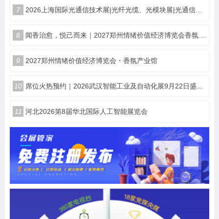
7
2026上海国际光通信技术展|光纤光缆、光模块展|光通信设备展览会
8
闻香治愈，悦己而来｜2027郑州情绪价值经济博览会香氛产业馆
9
2027郑州情绪价值经济博览会・香氛产业馆
10
席位火热预约｜2026武汉智能工业及自动化展9月22日盛大开幕
11
河北2026第8届华北国际人工智能展览会