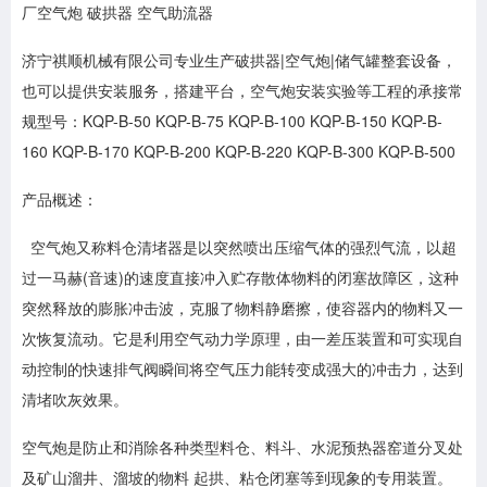
厂空气炮 破拱器 空气助流器
济宁祺顺机械有限公司专业生产破拱器|空气炮|储气罐整套设备，
也可以提供安装服务，搭建平台，空气炮安装实验等工程的承接常
规型号：KQP-B-50 KQP-B-75 KQP-B-100 KQP-B-150 KQP-B-
160 KQP-B-170 KQP-B-200 KQP-B-220 KQP-B-300 KQP-B-500
产品概述：
空气炮又称料仓清堵器是以突然喷出压缩气体的强烈气流，以超
过一马赫(音速)的速度直接冲入贮存散体物料的闭塞故障区，这种
突然释放的膨胀冲击波，克服了物料静磨擦，使容器内的物料又一
次恢复流动。它是利用空气动力学原理，由一差压装置和可实现自
动控制的快速排气阀瞬间将空气压力能转变成强大的冲击力，达到
清堵吹灰效果。
空气炮是防止和消除各种类型料仓、料斗、水泥预热器窑道分叉处
及矿山溜井、溜坡的物料 起拱、粘仓闭塞等到现象的专用装置。