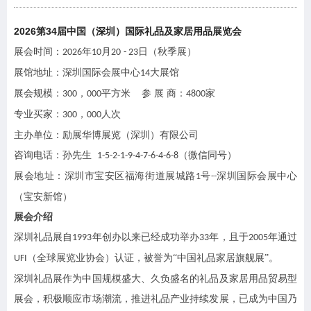
202
6
34
第
届中国（深圳）国际礼品及家居用品展览会
展会时间：
年
月
日（
秋
季展）
202
6
10
20
- 2
3
展馆地址：深圳国际会展中心
大展馆
1
4
展会规模：
，
平方米 参 展 商：
家
30
0
000
4800
专业买家：
，
人次
300
000
主办单位：励展华博展览（深圳）有限公司
咨询电话：孙先生
（微信同号）
1-5-2-1-9-4-7-6-4-6-8
展会地址：深圳市宝安区福海街道展城路
号
深圳国际会展中心
1
--
（宝安新馆）
展会介绍
深圳礼品展自
年创办以来已经成功举办
年，且于
年通过
1993
33
2005
（全球展览业协会）认证，被誉为“中国礼品家居旗舰展”。
UFI
深圳礼品展作为中国规模盛大、久负盛名的礼品及家居用品贸易型
展会，积极顺应市场潮流，推进礼品产业持续发展，已成为中国乃