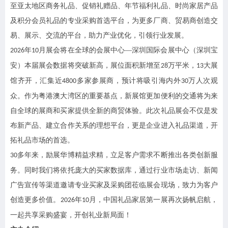
至亚太地区商务礼品、促销礼赠品、年节福利礼品、时尚家居产品
及积分会员礼品的专业采购首选平台，为更多厂商、贸易商创造交
易、展示、交流的平台，助力产业优化，引领行业发展。
年
月展会将在全球的会展中心
—深圳国际会展中心（深圳宝
202
6
10
安）本届展会数据将突破新高，展位面积新增至
万平米，
大展
28
1
3
馆齐开，汇集近
多家参展商，预计将吸引海内外
万人次观
4800
30
众。作为粤港澳大湾区的重要基点，新展馆更加便利的交通将为来
自全球的展商和买家提供全新的商贸体验。此次礼品展会不仅是发
布新产品、建立合作关系的理想平台，更是企业进入礼品渠道，开
拓礼品市场的首选。
多年来，励展华博精益求精，立足客户需求不断推出各类创新服
30
务。同时我们将依托庞大的买家数据库，通过行业市场走访、新闻
广告宣传等渠道邀请专业买家及采购团莅临展会现场，致力为客户
创造更多价值。
年
月，中国礼品家居第一展再次扬帆启航，
202
6
10
一起共享采购盛宴，开创礼业新局面！