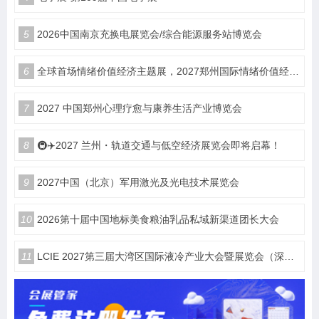
5
2026中国南京充换电展览会/综合能源服务站博览会
6
全球首场情绪价值经济主题展，2027郑州国际情绪价值经济博览会
7
2027 中国郑州心理疗愈与康养生活产业博览会
8
🚇✈️2027 兰州・轨道交通与低空经济展览会即将启幕！
9
2027中国（北京）军用激光及光电技术展览会
10
2026第十届中国地标美食粮油乳品私域新渠道团长大会
11
LCIE 2027第三届大湾区国际液冷产业大会暨展览会（深圳）