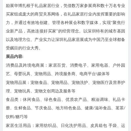
励展华博扎根于礼品家居行业，凭借数万家参展商和数十万名专业
买家组成庞大的商贸关系网络，在礼品家居行业内发挥重要的影响
力，并通过有效地创建、管理各种展会和数字媒体，实现
“聚焦行
业新产品，高效连接好买家”的经营理念。以深圳特有的城市基因
以及地理方位、产业实力让深圳礼品家居展成为中国乃至全球都备
受瞩目的行业大秀。
展品内容
:
消费品及跨境电商展：家居百货、消费电子、家用电器、户外园
艺、母婴玩具、宠物用品、跨境服务商、电商平台
媒体等
\
宠物用品展：宠物食品、宠物用品、宠物洗护、宠物医疗及营养护
理、宠物玩具、宠物文创周边及服务等
食品类：休闲食品、绿色食品、优质农产品、粮油调味、礼品卡
册、生鲜食品、节庆食品、地方特色食品、健康
滋补食品、茗茶
/
/
饮料
糖巧等
/
家居生活用品：家用纺织品、日化洗护用品、皮具箱包
手袋、运