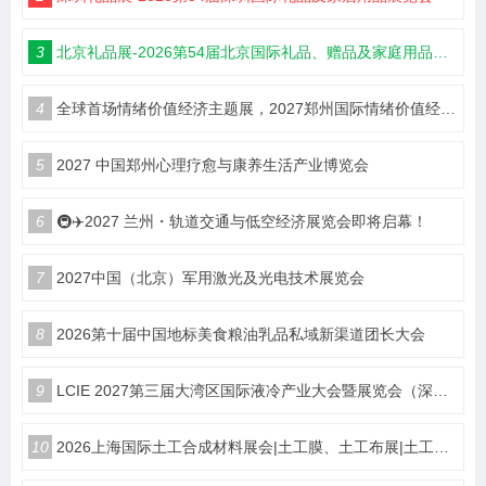
3
北京礼品展-2026第54届北京国际礼品、赠品及家庭用品展览会
4
全球首场情绪价值经济主题展，2027郑州国际情绪价值经济博览会
5
2027 中国郑州心理疗愈与康养生活产业博览会
6
🚇✈️2027 兰州・轨道交通与低空经济展览会即将启幕！
7
2027中国（北京）军用激光及光电技术展览会
8
2026第十届中国地标美食粮油乳品私域新渠道团长大会
9
LCIE 2027第三届大湾区国际液冷产业大会暨展览会（深圳）
10
2026上海国际土工合成材料展会|土工膜、土工布展|土工合成材料仪器、设备展览会