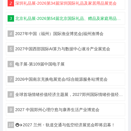
2
深圳礼品展-2026第34届深圳国际礼品及家居用品展览会
3
北京礼品展-2026第54届北京国际礼品、赠品及家庭用品展览会
4
2027年中国（福州）国际渔业博览会|福州渔博会
5
2027中国西部国际AI算力与数据中心液冷产业展览会
6
电子展-第109届中国电子展
7
2026中国南京充换电展览会/综合能源服务站博览会
8
全球首场情绪价值经济主题展，2027郑州国际情绪价值经济博览会
9
2027 中国郑州心理疗愈与康养生活产业博览会
10
🚇✈️2027 兰州・轨道交通与低空经济展览会即将启幕！