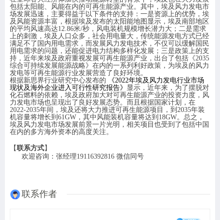
包括太阳能、风能在内的可再生能源产业。其中，埃及风力发电市
场发展迅速，主要得益于以下条件的支持：一是资源上的优势，埃
及风能资源丰富，根据埃及发布的太阳能地图显示，埃及南部地区
的平均风速高达
12.86米/秒，风电装机规模增长潜力大；二是需求
上的刺激，埃及人口众多，社会用电量大，传统能源发电方式已经
满足不了国内用电需求，而发展风力发电技术，不仅可以缓解国民
用电需求的问题，还能促进电力结构多样化发展；三是政策上的支
持，近年来埃及政府重视发展可再生能源产业，出台了包括《2035
综合可持续发展能源战略》在内的一系列利好政策，为埃及的风力
发电等可再生能源行业发展营造了良好环境。
根据新思界行业研究中心发布
的
《
2022年埃及风力发电行业市场
现状及海外企业进入可行性研究报告》
显示，近年来，为了摆脱对
化石燃料的依赖，埃及政府加大对可再生能源产业的投资力度，风
力发电市场也呈现出了良好发展态势。而且根据国家计划，在
2022-2035年间，埃及还将大力推进可再生能源项目，到2035年装
机容量将增长到61GW，其中风能装机容量将达到18GW。总之，
埃及风力发电市场发展前景一片光明，相关项目也受到了包括中国
在内的多方海外资本的高度关注。
【
联系方式
】
欢迎咨询：张经理
19116392816 微信同号
联系作者