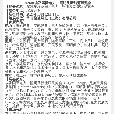
202
6
年
埃及
国际电力、照明及新能源展览会
【展会名称】
2026
年埃及国际电力、照明及新能源展览会
【展
会
地点】
埃及
开罗
【展
会
时间】
2026
年
10
月
12
日
-
14
日
【组展单位】
华信聚鲨展览（上海）有限公司
【
参展产品】
电力：
电站设备，变电设备，电力传输设备，高、低压电气开关，
配电装置，电子控制装置，电力控制
,
系统检测设备，电缆电线材
料，电缆控制设备，发电机组和相关设备，电容器，电子设备，工
业电子，工业继电器，变极器，接线盒等
照明：
户外照明，场所照明，隧道照明，工业、商业用灯，建筑用
灯，特殊照明，紧急照明，开关系统，照明保护，室外灯具，照明
设备，灯具配件等
新能源：
太阳能装置，风力发电，能源消耗监控及服务，能源测
量，环境，环境咨询，环境调研，动力及风动力装置，再循环系统
（固体、液体、蒸汽），潮能等
水利：
水处理系统，水利设备和技术，蓄水罐，输水管，排灌设
备，水泵和发动机，纯水净化设备，废水再循环系统，水污染监控
分析设备和各种水处理技术等
核能：
核工程，核电站相关项目、技术及科研成果等
【展会简介】
埃及国际电力、照明及新能源展览会（
Egypt Energy）是英富曼会
展集团（Informa
Markets）继中东国际电力、照明及新能源展览会
（Middle East Energy）后，在北非地区打造的一个全新的能源行业
盛会。作为 Middle East Energy的姊妹展，依靠英富曼会展集团在
有关行业领域的丰富买家资源及庞大的市场宣传网络，Egypt
Energy必将为埃及本国及周边地区电力能源照明市场的巨大发展需
求，提供一个专业、高效、本地化的优秀贸易平台。
【
市场分析
】
在全球各大经济体加快推动能源转型的背景下，埃及也在大力发展