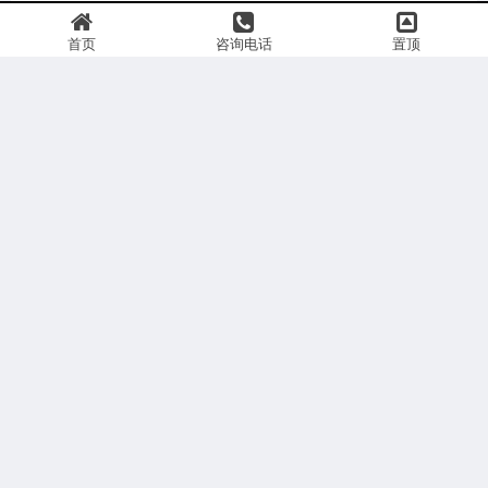
首页
咨询电话
置顶
获取报价
|
关于我们
|
荣誉资质
|
商务合作
|
全国分支
|
版权声明
|
媒体入驻
联系我们
|
热点关注
|
媒体邀约
|
媒体发布
|
媒体直播
|
寻求报道
Copyright © 2019-2026 媒体管家 版权所有
苏ICP备14049713号
声明：本站信息均由会员发布，网站已尽严格审核义务，请您做任何行动前务必再次与组织方
或发布者核实确认。