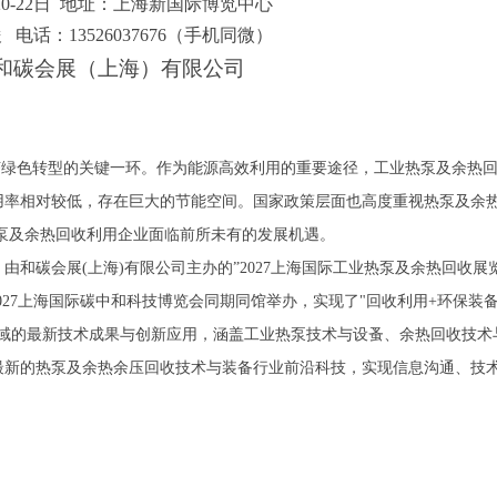
20
-
22
日
地址：上海新国际博览中心
俊
电话：
13526037676（手机同微）
和碳会展（上海）有限公司
济绿色转型的关键一环。作为能源高效利用的重要途径，工业热泵及余热
用率相对较低，存在巨大的节能空间。国家政策层面也高度重视热泵及余
泵及余热回收利用企业面临前所未有的发展机遇。
，由和碳会展
(上海)有限公司主办的”2027上海国际工业热泵及余热回收展
2027上海国际碳中和科技博览会同期同馆举办，实现了"回收利用+环保装
领域的最新技术成果与创新应用，涵盖工业热泵技术与设蚤、余热回收技术
最新的热泵及余热余压回收技术与装备行业前沿科技，实现信息沟通、技