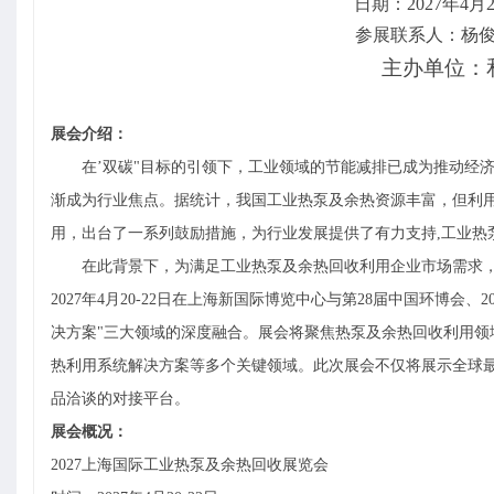
日期：
202
7
年
4月
参展联系人：杨
主办
单位：
展会介绍：
在
’双碳"目标的引领下，工业领域的节能减排已成为推动经
渐成为行业焦点。据统计，我国工业热泵及余热资源丰富，但利
用，出台了一系列鼓励措施，为行业发展提供了有力支持,
工业
热
在此背景下，为满足
工业
热泵及余热回收利用企业市场需求
2027年4月20-22日在上海新国际博览中心与第2
8
届中国环博会、
决方案"三大领域的深度融合。展会将聚焦热泵及余热回收利用
热利用系统解决方案等多个关键领域。此次展会不仅将展示全球
品洽谈的对接平台。
展会概况：
2027上海国际工业热泵及余热回收展览会