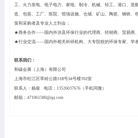
工、火力发电、电子电力、家电、制冷、机械、轻工、港口、造
造、包装、工厂、医院、馆场设施、仓储、矿山、陶瓷、钢铁、
策和采购者及专业人士到会；
★商务合作——国内外涉及环保行业的代理商、经销商、贸易商
★行业交流——国内外相关科研机构、大专院校的环保专家、学
联系我们：
和碳会展（上海）有限公司
上海市
松江区莘砖公路
号
号楼
室
518
34
702
联系人：杨俊
电话：
13526037676（手机同微）
邮箱：
471061580@qq.com