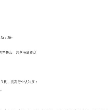
活动
：
30+
跨界整合
、共享海量资源
设良机，提高行业认知度；
讯。