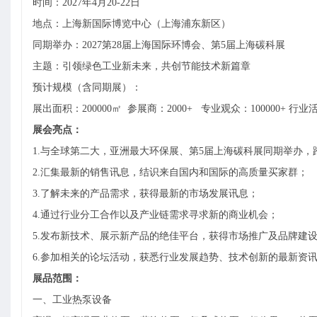
时间：
2027年4月20-22日
地点：
上海新国际博览中心
（上海浦东新区）
同期举办：
202
7
第
28
届
上海国际环博会
、第
5届上海碳科展
主题：引领绿色工业新未来，共创节能技术新篇章
预计规模（含同期展）：
展出面积
：
200000㎡
参展商
：
2
0
00+
专业观众
：
100000+
行业
展会亮点：
1.
与全球第二大，亚洲最大环保展、第
5
届上海碳科展同期举办，
2.
汇集最新的销售讯息，结识来自国内和国际的高质量买家群；
3.
了解未来的产品需求，获得最新的市场发展讯息；
4.
通过行业分工合作以及产业链需求寻求新的商业机会；
5.
发布新技术、展示新产品的绝佳平台，获得市场推广及品牌建
6.
参加相关的论坛活动，获悉行业发展趋势、技术创新的最新资
展品范围：
一、工业热泵设备