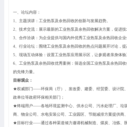
一、论坛内容：
1、主题演讲：
工业热泵及余热回收
的创新与发展趋势。
2、技术交流：展示最新的
工业热泵及余热回收
解决方案，促进技
3、合作洽谈：为企业提供与国内外优秀
工业热泵及余热回收
企业
4、行业论坛：围绕
工业热泵及余热回收
的热点问题展开讨论，提
5、现场互动体验：设置
工业热泵应用
展示区，让参观者亲身体验
6、
工业热泵及余热回收
优秀案例：筛选全国
工业热泵及余热回收
的先锋力量。
目标观众：
★权威部门——环保局（厅）、发改委、建委、经贸委、设计院
政单位等政府环保相关部门；
★终端用户——各地环境监测中心、供水公司、污水处理厂、垃
商、物业公司、水电安装公司、工业园区、节能减排方案提供商
★目标行业——通过各种渠道倾力邀请机械制造、煤炭、冶炼、