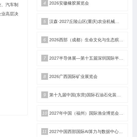
4
2026安徽橡胶展览会
业、汽车制
企业高层决
5
汉森·2027丘陵山区(重庆)农业机械展览会
6
2026西部（成都）生命文化与生态殡葬产业展览会
7
2027半导体展—第十五届深圳国际半导体产业展览会
8
2026广西国际矿业展览会
9
第十九届中国(东营)国际石油石化装备与技术展览会
10
2027年中国（福州）国际渔业博览会|福州渔博会
11
2027中国西部国际AI算力与数据中心液冷产业展览会