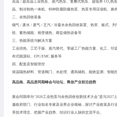
高温
/ 超高温工业热泵、蒸汽热泵、复叠式热泵、超临界 CO
晶、制冷制热一体机、特种防腐防爆热泵、热泵专用压缩机、换
二、余热回收装备
烟气
/ 废水 / 废气 / 乏汽 / 冷凝水余热回收装置、热管、
统、蓄热储能、相变储热、熔盐储热设备
等
三、热能系统与解决方案
工业供热、工艺干燥、蒸汽替代、零碳工厂热能方案、化工、印
布式能源站、
EPC/EMC 服务
等
四、配套及智能管控
保温隔热材料、管道阀门、水处理、通风辅机、能效监测、智能
高品格、高品质同期峰会与论坛、释放产业前沿趋势
展会同期举办
“2026
工业热泵
与余热回收
创新
技术大会
”是与202
7
邀政府部门、行业知名专家及业界企业领袖，探讨产业政策及行
享技术理念、把握产业趋势、结识行业人脉的交流平台。