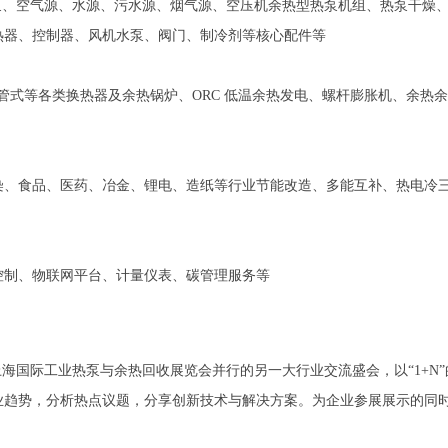
₂热泵、空气源、水源、污水源、烟气源、空压机余热型热泵机组、热泵干燥
热器、控制器、风机水泵、阀门、制冷剂等核心配件
等
板式、列管式等各类换热器及余热锅炉、ORC 低温余热发电、螺杆膨胀机、余热
染、食品、医药、冶金、锂电、造纸等行业节能改造、多能互补、热电冷
控制、物联网平台、计量仪表、碳管理服务
等
上海国际
工业热泵与余热回收
展览会并行的另一大行业交流盛会，以
“1+
业趋势，分析热点议题，分享创新技术与解决方案。为企业参展展示的同