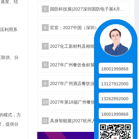
、蒸发、结
5
国防科技展|2027深圳国防电子展4月9日启幕
6
官宣：2027中国（深圳）国际国防电子博览会
余压利用系
7
2027化工新材料及精细化工大会暨展览会定档苏州
三联供、分
8
2027年广州餐饮食材展会5月20日召开
18001999868
9
2027年广州酒店餐饮业博览会|广州餐博会
13127912000
13262892000
10
2027年第18届广州餐饮食材展览会
18001999868
N”的模式，力
11
具身智能展|2027杭州人形机器人展|仿生机器人展5月启幕
时，提供分