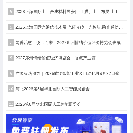
5
2026上海国际土工合成材料展会|土工膜、土工布展|土工合成材料仪器、设备展览会
6
2026上海国际光通信技术展|光纤光缆、光模块展|光通信设备展览会
7
闻香治愈，悦己而来｜2027郑州情绪价值经济博览会香氛产业馆
8
2027郑州情绪价值经济博览会・香氛产业馆
9
席位火热预约｜2026武汉智能工业及自动化展9月22日盛大开幕
10
河北2026第8届华北国际人工智能展览会
11
2026第8届华北国际人工智能展览会