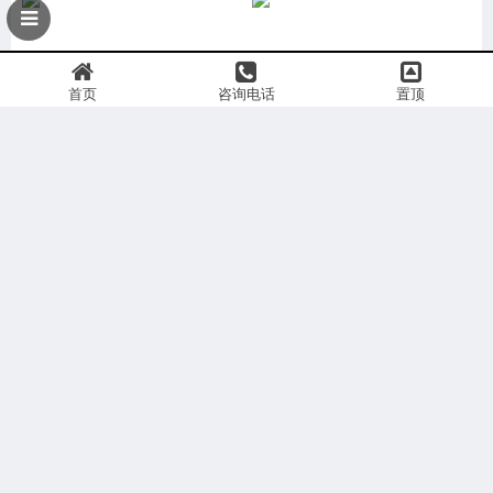
首页
咨询电话
置顶
获取报价
|
关于我们
|
荣誉资质
|
商务合作
|
全国分支
|
版权声明
|
媒体入驻
联系我们
|
热点关注
|
媒体邀约
|
媒体发布
|
媒体直播
|
寻求报道
Copyright © 2019-2026 媒体管家 版权所有
苏ICP备14049713号
声明：本站信息均由会员发布，网站已尽严格审核义务，请您做任何行动前务必再次与组织方
或发布者核实确认。