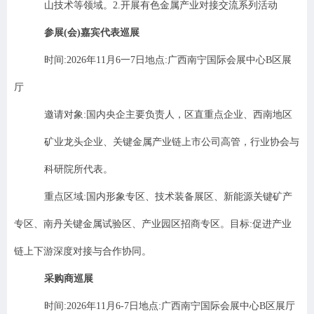
山技术等领域。
2.
开展有色金属
产业对接交流
系列活动
参展
(
会
)
嘉宾代表巡展
时间
:2026
年
11
月
6
一
7
日地点
:
广西南宁国际会展中心
B
区展
厅
邀请对象
:
国内央企主要负责人，区直重点企业、西南地区
矿业龙头企业、关键金属产业链上市公司高管，行业协会与
科研院所代表。
重点区域
:
国内形象专区、技术装备展区、新能源关键矿产
专区、南丹关键金属试验区、产业园区招商专区。目标
:
促进产业
链上下游深度对接与合作协同。
采购商巡展
时间
:2026
年
11
月
6-7
日地点
:
广西南宁国际会展中心
B
区展厅