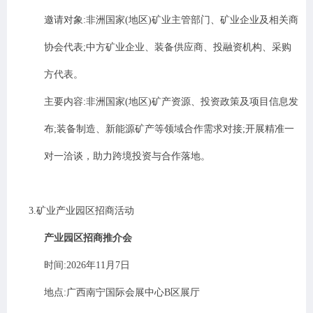
邀请对象
:
非洲国家
(
地区
)
矿业主管部门、矿业企业及相关商
协会代表
;
中方矿业企业、装备供应商、投融资机构、采购
方代表。
主要内容
:
非洲国家
(
地区
)
矿产资源、投资政策及项目信息发
布
;
装备制造、新能源矿产等领域合作需求对接
;
开展精准一
对一洽谈，助力跨境投资与合作落地。
3
.
矿业产业园区招商活动
产业园区招商推介会
时间
:2026
年
11
月
7
日
地点
:
广西南宁国际会展中心
B
区展厅