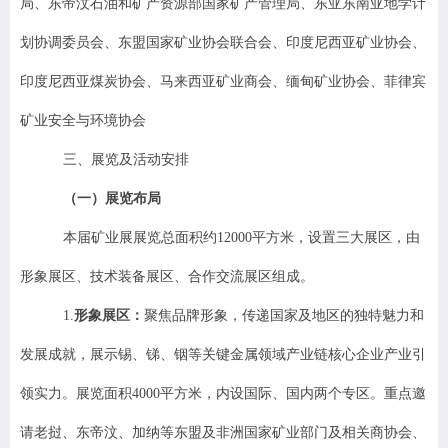
局、东帝汶石油和矿产资源部国家矿产管理局、东亚东南亚地学计
划协调委员会、东盟国家矿业协会联合会、印度尼西亚矿业协会、
印度尼西亚煤炭协会、马来西亚矿业商会、缅甸矿业协会、菲律宾
矿业安全与环境协会
三
、
展览及活动
安排
（
一
）
展览布局
本届
矿业展
展览
总
面积
约
1
2
000
平方米
，
设置
三大展区，
由
形象展区、
技术装备
展区、
合作
交流
展区组成。
1.
形象展区
：
聚焦
品牌形象，传递国家
及地区
的独特魅力和
发展成就
，
展示锡、
锑、铟
等关键金属领域产业链核心企业产业引
领实力
。
展览面积
4000
平方米，
内设国际、国内两个专区
。重点邀
请
老挝、东帝汶、加纳等东盟及非洲国家矿业部门及相关商协会、