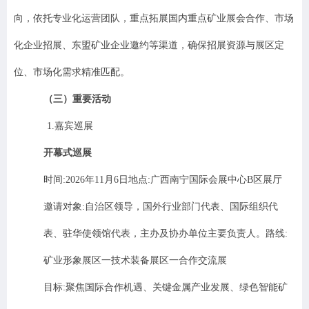
向，依托专业化运营团队，重点拓展国内重点矿业展会合作、市场
化企业招展、东盟矿业企业邀约等渠道，确保招展资源与展区定
位、市场化需求精准匹配。
（三）重要活动
1.
嘉宾巡展
开幕式巡展
时间
:2026
年
11
月
6
日地点
:
广西南宁国际会展中心
B
区展厅
邀请对象
:
自治区领导，国外行业部门代表、国际组织代
表、驻华使领馆代表，主办及协办单位主要负责人。路线
:
矿业形象展区一技术装备展区一合作交流展
目标
:
聚焦国际合作机遇、关键金属产业发展、绿色智能矿