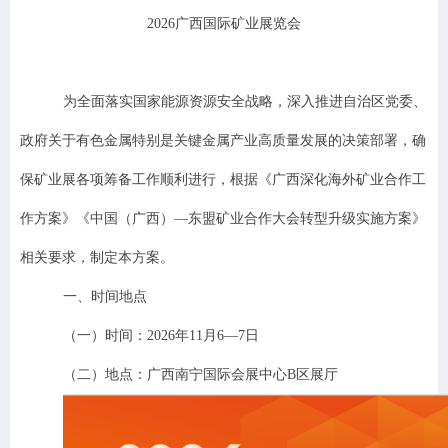
202
6
广西国际矿业展览会
为全面落实国家能源资源安全战略，深入推进自治区党委、
政府关于有色金属特别是关键金属产业高质量发展的决策部署，
确
保矿业展各项筹备工作顺利
进行
，
根据《广西深化海外矿业合作工
作方案》《中国（广西）
—东盟矿业合作大会转型升级实施方案》
相关要求，
制定本方案。
一
、
时间地点
（一）时间
：
2026
年
11
月
6
—
7
日
（二）地点
：
广西南宁国际会展中心
B
区展厅