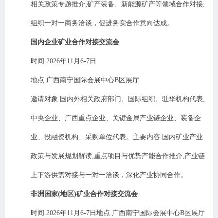
相关政策专题推介
;
矿产装备、新能源矿产等领域合作对接
;
组织一对一商务洽谈，促进务实合作意向达成。
国内企业矿业合作对接交流会
时间
:2026
年
11
月
6-7
日
地点
:
广西南宁国际会展中心
B
区展厅
邀请对象
:
国内外相关政府部门、国际组织、驻华机构代表
;
中央企业、广西重点企业、关键金属产业链企业、装备企
业、投融资机构、采购单位代表。主要内容
:
国内矿业产业
政策与发展规划解读
;
重点项目与优势产能合作推介
;
产业链
上下游供需对接与一对一洽谈，深化产业协同合作。
非洲国家
(
地区
)
矿业合作对接交流会
时间
:2026
年
11
月
6-7
日地点
:
广西南宁国际会展中心
B
区展厅