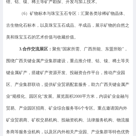
锂、钴、镍、稀土等矿产勘探、开发与加工技术。
（
6
）
矿物标本与珠宝玉石
专
区：汇聚各类珍稀矿物晶体、
古生物化石标本，以及珠宝玉石成品、半成品，展示矿物的自然之
美和珠宝玉石的艺术价值与收藏价值。
3.
合作交流展区：
聚焦
“国家所需、广西所能、东盟所盼”，
围绕广西关键金属产业集群建设，重点推介
锂、钴、镍、稀土等
关
键金属矿产，搭建矿产资源开发、投融资合作平台，推动产业园
区、产业集群联动，提供矿业贸易配套服务，
助力广西关键金属产
业
“规模化、园区化”发展
。
展览
面积
2000
平方米，内设矿业金融与
贸易、产业园区招商、矿业综合服务等
6
个专区。重点邀请国内外
矿业贸易商、矿权交易机构、投融资机构、法律服务机构、物流服
务商等服务业机构，以及区内外相关产业园、产业集群等特色优势