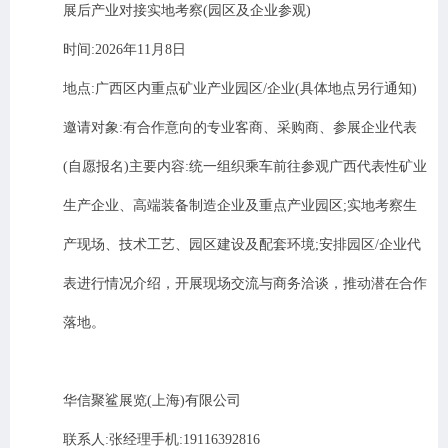
展后产业对接实地考察
(
园区及企业参观
)
时间
:2026
年
11
月
8
日
地点
:
广西区内重点矿业产业园区
/
企业
(
具体地点另行通知
)
邀请对象
:
有合作意向的专业客商、采购商、参展企业代表
(
自愿报名
)
主要内容
:
统一组织乘车前往参观广西代表性矿业
生产企业、高端装备制造企业及重点产业园区
;
实地考察生
产现场、技术工艺、园区建设及配套环境
;
安排园区
/
企业代
表进行情况介绍，开展现场交流与商务洽谈，推动潜在合作
落地。
华信聚鲨展览
(
上海
)
有限公司
联系人
:
张经理手机
:19116392816