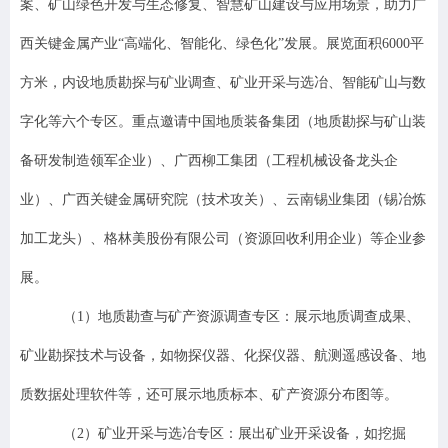
案、矿山绿色开发
与
生态修复、智慧矿山建设与应用场景
，
助力广
西关键金属产业
“高端化、智能化、绿色化
”
发展。
展览面积
6000
平
方米，
内设
地质勘探与矿业调查
、矿业开采与选冶、智能矿山与数
字化等六个专区
。重点邀请
中国地质装备集团（地质勘探与矿山装
备研发制造领军企业）、广西柳工集团（工程机械设备龙头企
业）、广西关键金属研究院（技术攻关）、
云南锡业集团（锡冶炼
加工龙头）、格林美股份有限公司（资源回收利用企业）等企业参
展。
（
1
）
地质勘查与矿产资源调查专区：展示地质调查成果、
矿业勘探技术与设备，如物探仪器、化探仪器、航测遥感设备、地
质数据处理软件等，还可展示地质标本、矿产资源分布图等。
（
2
）
矿业开采与选冶
专
区：展出矿业开采设备，如挖掘